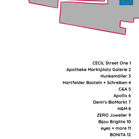
CECIL Street One 1
Apotheke Marktplatz Galerie 2
Hunkemöller 3
Hartfelder Basteln + Schreiben 4
C&A 5
Apollo 6
Denn’s BioMarkt 7
H&M 8
ZERO Juwelier 9
Bijou Brigitte 10
eyes + more 11
BONITA 12