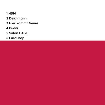
1 H&M
2 Deichmann
3 Hier kommt Neues
4 Budni
5
Salon HAGEL
6 EuroShop
7
Schülerhilfe/ iQ- Erwachsenenbildung
8
DERTOUR Reisebüro
9 Buchhandlung HEYMANN
10
neovii Eiscafé und Bistro
11 StudioFace Photography
12
Hier kommt Neues
13
Elite Beauty P.A
14
Mein Friseur MEINECKE
15 Sparkasse Holstein
16
Hartfelder Marken- und Qualitätsspielzeug
17 C&A