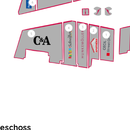
6
3
4
2
5
1
eschoss