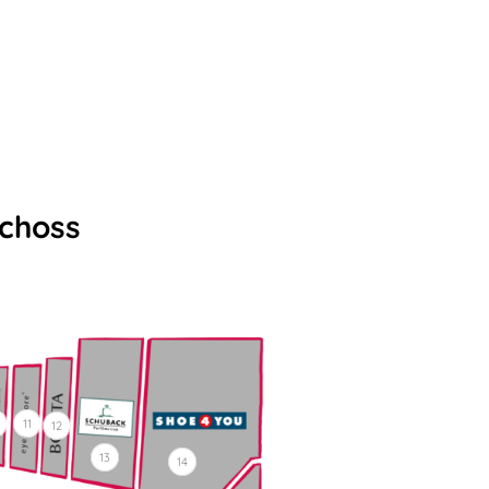
choss
11
12
13
14