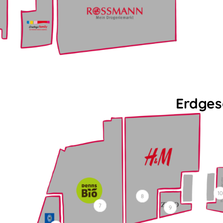
Erdges
10
8
7
9