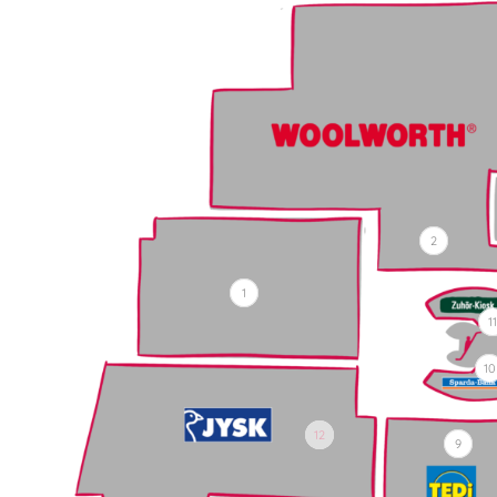
2
1
1
10
12
9