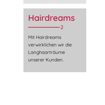
Hairdreams
Mit Hairdreams
verwirklichen wir die
Langhaarträume
unserer Kunden.