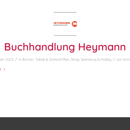
Buchhandlung Heymann
/
/
ober 2022
in
Bücher, Tabak & Zeitschriften
,
Shop
,
Spielzeug & Hobby
von
Ann
n