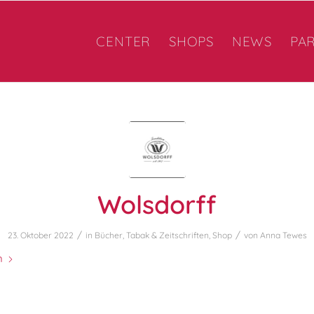
CENTER
SHOPS
NEWS
PA
Wolsdorff
/
/
23. Oktober 2022
in
Bücher, Tabak & Zeitschriften
,
Shop
von
Anna Tewes
n