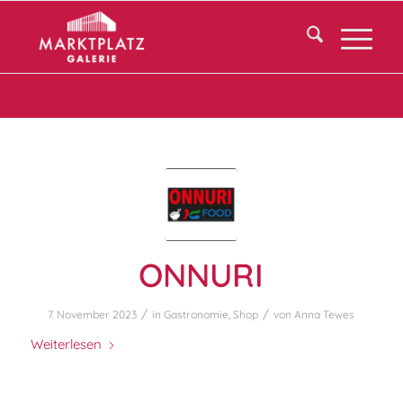
ONNURI
/
/
7. November 2023
in
Gastronomie
,
Shop
von
Anna Tewes
Weiterlesen