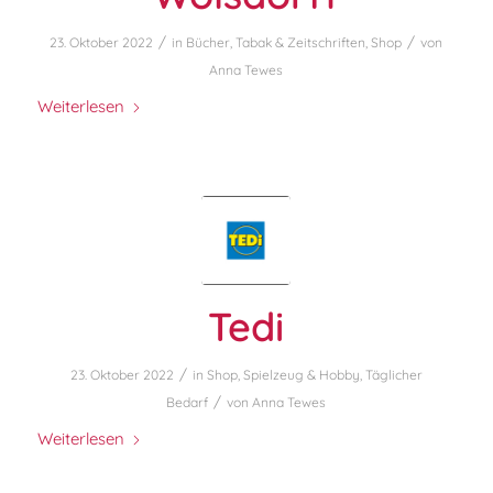
/
/
23. Oktober 2022
in
Bücher, Tabak & Zeitschriften
,
Shop
von
Anna Tewes
Weiterlesen
Tedi
/
23. Oktober 2022
in
Shop
,
Spielzeug & Hobby
,
Täglicher
/
Bedarf
von
Anna Tewes
Weiterlesen