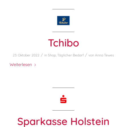
Tchibo
/
/
23. Oktober 2022
in
Shop
,
Täglicher Bedarf
von
Anna Tewes
Weiterlesen
Sparkasse Holstein