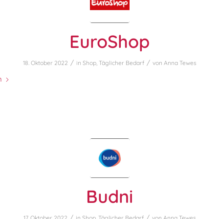
EuroShop
/
/
18. Oktober 2022
in
Shop
,
Täglicher Bedarf
von
Anna Tewes
n
Budni
/
/
17. Oktober 2022
in
Shop
,
Täglicher Bedarf
von
Anna Tewes