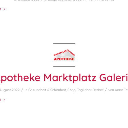
n
potheke Marktplatz Galer
/
/
 August 2022
in
Gesundheit & Schönheit
,
Shop
,
Täglicher Bedarf
von
Anna T
n