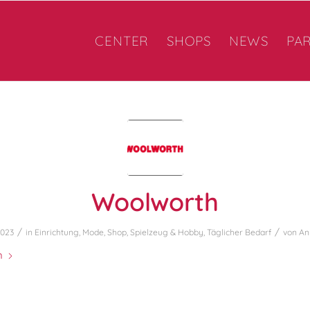
CENTER
SHOPS
NEWS
PA
Woolworth
/
/
2023
in
Einrichtung
,
Mode
,
Shop
,
Spielzeug & Hobby
,
Täglicher Bedarf
von
An
n