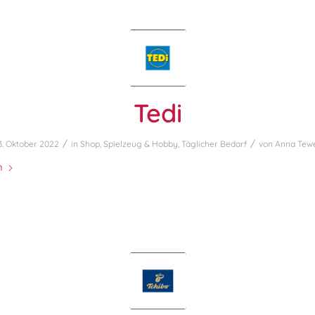
Tedi
/
/
3. Oktober 2022
in
Shop
,
Spielzeug & Hobby
,
Täglicher Bedarf
von
Anna Tew
n