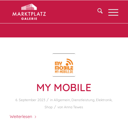
MY MOBILE
/
6. September 2023
in
Allgemein
,
Dienstleistung
,
Elektronik
,
/
Shop
von
Anna Tewes
Weiterlesen