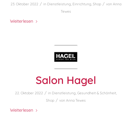
/
/
23. Oktober 2022
in
Dienstleistung
,
Einrichtung
,
Shop
von
Anna
Tewes
Weiterlesen
Salon Hagel
/
22. Oktober 2022
in
Dienstleistung
,
Gesundheit & Schönheit
,
/
Shop
von
Anna Tewes
Weiterlesen